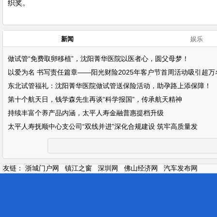
织奖。
新闻
娱乐
做试管“免费取卵移植”，沈阳菁华医院以医者心，圆父母梦！
以爱为名 书写责任篇章——阳光财险2025年客户节首周活动吸引超万
东北试管福礼：沈阳菁华医院做试管送保险活动，助孕路上添保障！
第十个航天日，钱学森先生再谈“科学报国”，传承航天精神
持续丰富个养产品内涵，太平人寿金融普惠提档升级
太平人寿抚顺中心支公司“双线并进”深化合规建设 筑牢高质量发
友链：
浙城门户网
镇江之窗
深圳网
佛山经济网
汽车发布网