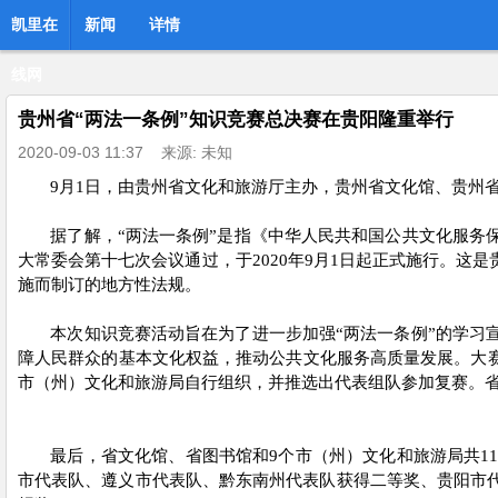
凯里在
新闻
详情
线网
贵州省“两法一条例”知识竞赛总决赛在贵阳隆重举行
2020-09-03 11:37
来源: 未知
9
月
1
日，
由
贵州省文化和旅游厅主办，
贵州省文化馆
、
贵州
据了解，
“两法一条例”是指《中华人民共和国公共文化服务
大常委会第十七次会议通过，于
2020
年
9
月
1
日起正式施行。
这
是
施而
制订的地方性法规
。
本次知识竞赛活动旨在
为了进一步加强
“两法一条例”的学习
障人民群众的基本文化权益，推动公共文化服务高质量发展。大
市（州）文
化和
旅游局自行组织，并推选出代表组队参加复赛。
最后，
省文化馆、省图书馆
和
9
个市
（
州
）
文
化和
旅游局
共
1
市代表队、遵义市代表队、黔东南州代表队获得
二
等奖、贵阳市