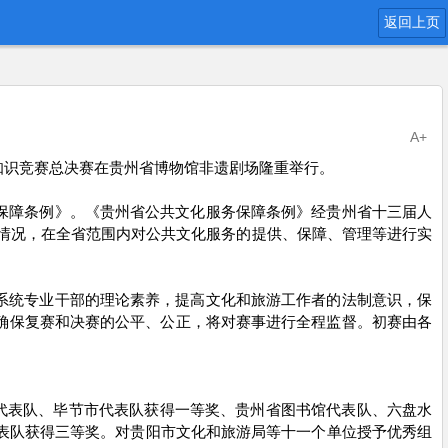
返回上页
A+
知识竞赛
总决赛在贵州省博物馆非遗剧场
隆重举行。
保障条例》
。
《贵州省公共文化服务保障条例》
经
贵州省十三届人
情
况，在全省范围内对
公共文化服务
的提供、保障、管理等进行实
系统专业干部的理论素养，提高文化和旅游工作者的法制意识，保
为确保复赛和决赛的公平、公正，
将
对赛事
进行
全程监督
。
初赛由各
代表队、毕节市代表队获得
一
等奖
、
贵州省图书馆代表队、六盘水
表队获得三
等奖。
对贵阳市文化和旅游局等十一个单位授予优秀组