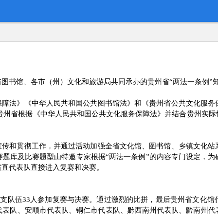
省图书馆
、
各市（州）文化和旅游局
共同
承办
的贵州省
“两法一条例”
保障法》《中华人民共和国公共图书馆法》和《贵州省公共文化服务
贵州省
根据
《中华人民共和国公共文化服务保障法》
并结合
贵州实际
宣传和贯彻工作，
并通过活动
加强全省文化馆、图书馆、乡镇文化站
赛题库及比赛题型由特邀专家根据
“两法一条例”的内容专门设定，
省直代表队直接进入复赛和决赛。
1
支队伍
33
人参加复赛与决赛。
通过激烈的比拼，
最后贵州省文化馆
代表队、安顺市代表队、铜仁市代表队、黔西南州代表队、黔南州代